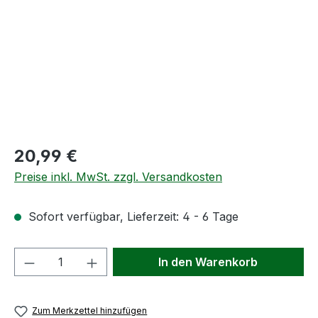
Regulärer Preis:
20,99 €
Preise inkl. MwSt. zzgl. Versandkosten
Sofort verfügbar, Lieferzeit: 4 - 6 Tage
Produkt Anzahl: Gib den gewünschten We
In den Warenkorb
Zum Merkzettel hinzufügen