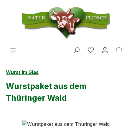
Zum Hauptinhalt springen
Du hast 0 Produ
Ware
Wurst im Glas
Wurstpaket aus dem
Thüringer Wald
Bildergalerie überspringen